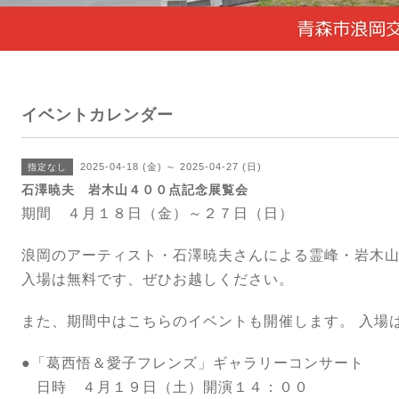
イベントカレンダー
2025-04-18 (金) ～ 2025-04-27 (日)
指定なし
石澤暁夫 岩木山４００点記念展覧会
期間 ４月１８日（金）～２７日（日）
浪岡のアーティスト・石澤暁夫さんによる霊峰・岩木
入場は無料です、ぜひお越しください。
また、期間中はこちらのイベントも開催します。
入場
●「葛西悟＆愛子フレンズ」ギャラリーコンサート
日時 ４月１９日（土）開演１４：００