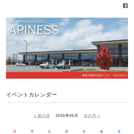
イベントカレンダー
« 前の月
2026年08月
次の月 »
日
月
火
水
木
金
土