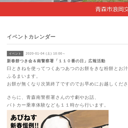
イベントカレンダー
2020-01-04 (土) 10:00～
イベント
新春餅つき会＆南警察署「１１０番の日」広報活動
臼ときねを使ってつくあつあつのお餅をきな粉餅とお
ふるまいます。
お餅が無くなり次第終了ですのでお早めにお越しくだ
さらに、青森南警察署さんの寸劇やお話、
パトカー乗車体験なども１１時から行います。