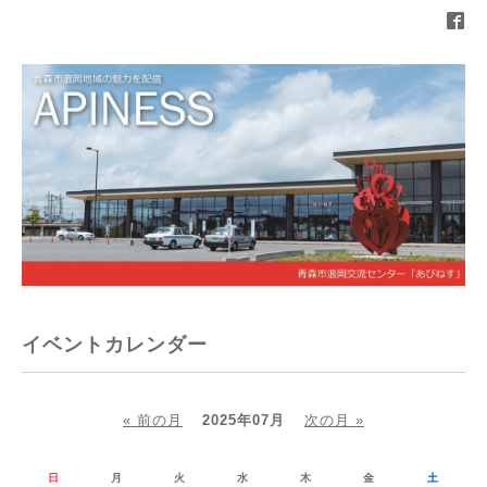
イベントカレンダー
« 前の月
2025年07月
次の月 »
日
月
火
水
木
金
土