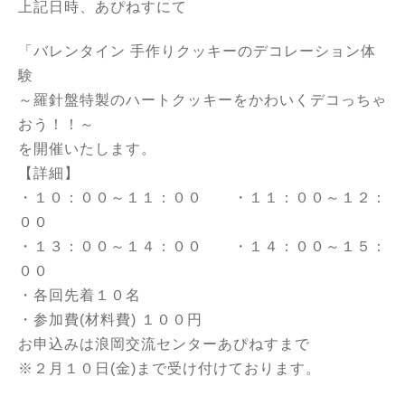
上記日時、あぴねすにて
「バレンタイン 手作りクッキーのデコレーション体
験
～羅針盤特製のハートクッキーをかわいくデコっちゃ
おう！！～
を開催いたします。
【詳細】
・１０：００～１１：００ ・
１１：００～１２：
００
・１３：００～１４：００
・１４：００～１５：
００
・各回先着１０名
・参加費(材料費) １００円
お申込みは浪岡交流センターあぴねすまで
※２月１０日(金)まで受け付けております。